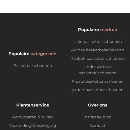
Populaire
merken
Nike basketbalschoenen
Adidas basketbalschoenen
Populaire
categorieën
Reebok basketbalschoenen
Basketbalschoenen
Under Armour
basketbalschoenen
Kipsta basketbalschoenen
jordan basketbalschoenen
Klantenservice
Over ons
Retourneren & ruilen
Inspiratie blog
Verzending & bezorging
Contact