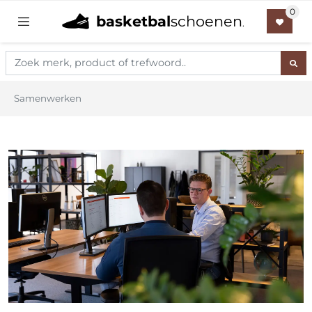
basketbal
schoenen
.
Samenwerken